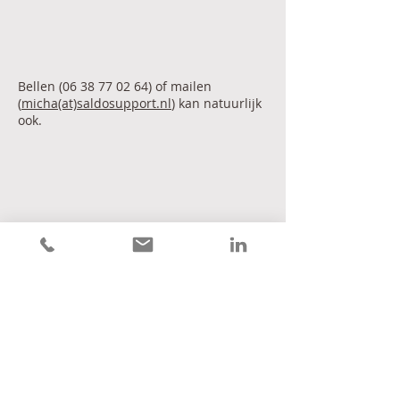
Bellen
(06 38 77 02 64)
of mailen
(
micha(at)saldosupport.nl
) kan natuurlijk
ook.
Contact
Saldosupport Financiële coaching
Micha Aarts
Delft
KvK
27337453
T
06 38 77 02 64