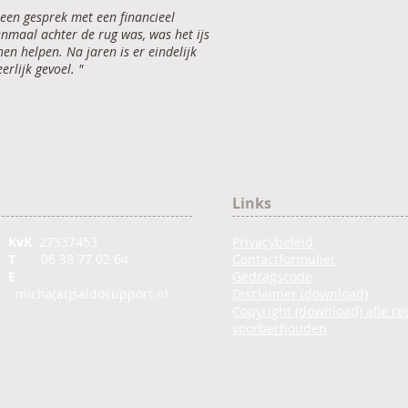
, een gesprek met een financieel
nmaal achter de rug was, was het ijs
en helpen. Na jaren is er eindelijk
rlijk gevoel. "
Links
KvK
27337453
Privacybeleid
T
06 38 77 02 64
Contactformulier
E
Gedragscode
micha(at)saldosupport.nl
Disclaimer (download)
Copyright (download) alle re
voorberhouden