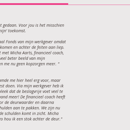
t gedaan. Voor jou is het misschien
mijn' toekomst.
iaal Fonds van mijn werkgever omdat
 komen en achter de feiten aan liep.
t met Micha Aarts, financieel coach,
veel beter beeld van mijn
en me nu geen kopzorgen meer. "
amde me hier heel erg voor, maar
est doen. Via mijn werkgever heb ik
leek dat de beslagvrije voet veel te
aand meer! De financieel coach heeft
door de deurwaarder en daarna
ulden aan te pakken. We zijn nu
de schulden komt in zicht. Micha
zo hou ik een stok achter de deur."