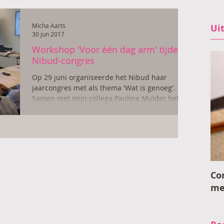
Micha Aarts
Ui
30 jun 2017
Workshop 'Voor één dag arm' tijdens
Nibud-congres
Op 29 juni organiseerde het Nibud haar
jaarcongres met als thema 'Wat is genoeg'.
Samen met mijn collega Pauline Mulder heb ik
daar de...
Co
me