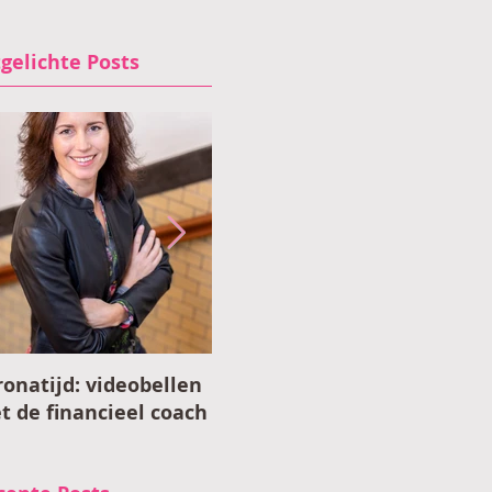
tgelichte Posts
ronatijd: videobellen
Financieel voorbereid
t de financieel coach
tijdens coronacrisis