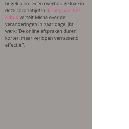
begeleiden. Geen overbodige luxe in 
deze coronatijd! In 
dit blog van het 
Nibud
 vertelt Micha over de 
veranderingen in haar dagelijks 
werk: ‘De online afspraken duren 
korter, maar verlopen verrassend 
effectief’.