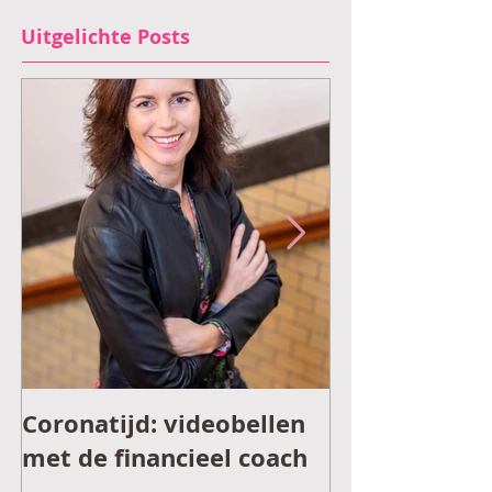
Uitgelichte Posts
Coronatijd: videobellen
Financieel v
met de financieel coach
tijdens coron