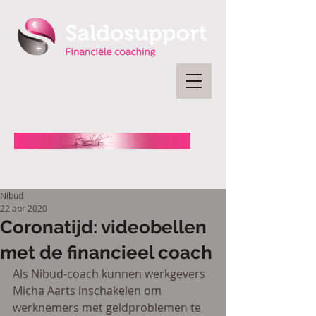
Nibud
22 apr 2020
Coronatijd: videobellen
met de financieel coach
Als Nibud-coach kunnen werkgevers 
Micha Aarts inschakelen om 
werknemers met geldproblemen te 