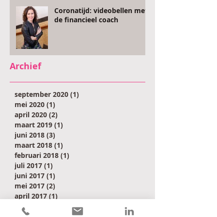
Coronatijd: videobellen met
de financieel coach
Archief
september 2020
(1)
1 post
mei 2020
(1)
1 post
april 2020
(2)
2 posts
maart 2019
(1)
1 post
juni 2018
(3)
3 posts
maart 2018
(1)
1 post
februari 2018
(1)
1 post
juli 2017
(1)
1 post
juni 2017
(1)
1 post
mei 2017
(2)
2 posts
april 2017
(1)
1 post
januari 2017
(2)
2 posts
maart 2016
(1)
1 post