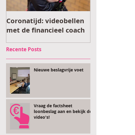
Coronatijd: videobellen
Financieel v
met de financieel coach
tijdens coron
Recente Posts
Nieuwe beslagvrije voet
Vraag de factsheet
loonbeslag aan en bekijk de
video's!