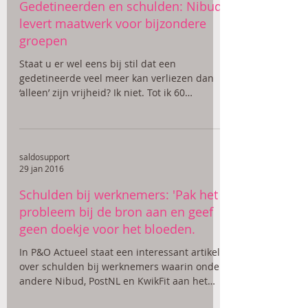
Gedetineerden en schulden: Nibud
levert maatwerk voor bijzondere
groepen
Staat u er wel eens bij stil dat een
gedetineerde veel meer kan verliezen dan
‘alleen’ zijn vrijheid? Ik niet. Tot ik 60
casemanagers en...
saldosupport
29 jan 2016
Schulden bij werknemers: 'Pak het
probleem bij de bron aan en geef
geen doekje voor het bloeden.
In P&O Actueel staat een interessant artikel
over schulden bij werknemers waarin onder
andere Nibud, PostNL en KwikFit aan het
woord...