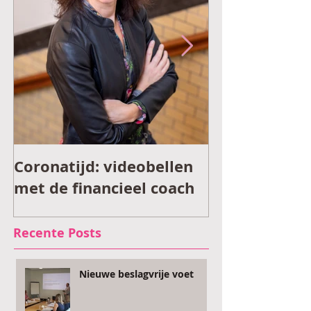
Coronatijd: videobellen
Financieel v
met de financieel coach
tijdens coron
Recente Posts
Nieuwe beslagvrije voet