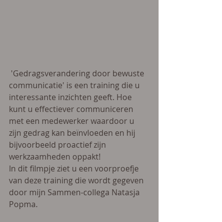
 'Gedragsverandering door bewuste 
communicatie' is een training die u 
interessante inzichten geeft. Hoe 
kunt u effectiever communiceren 
met een medewerker waardoor u 
zijn gedrag kan beïnvloeden en hij 
bijvoorbeeld proactief zijn 
werkzaamheden oppakt!  
In dit filmpje ziet u een voorproefje 
van deze training die wordt gegeven 
door mijn Sammen-collega Natasja 
Popma. 