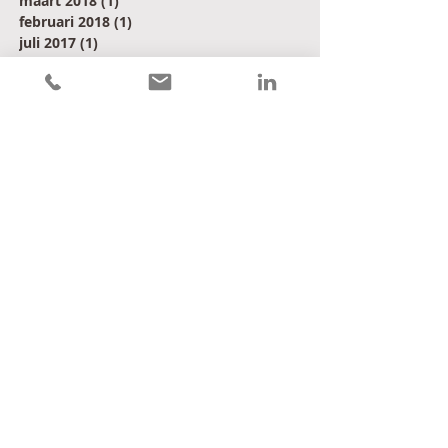
maart 2018
(1)
1 post
februari 2018
(1)
1 post
juli 2017
(1)
1 post
juni 2017
(1)
1 post
mei 2017
(2)
2 posts
april 2017
(1)
1 post
januari 2017
(2)
2 posts
maart 2016
(1)
1 post
februari 2016
(1)
1 post
januari 2016
(2)
2 posts
december 2015
(1)
1 post
november 2015
(1)
1 post
oktober 2015
(2)
2 posts
Contact
Saldosupport Financiële coaching
Micha Aarts