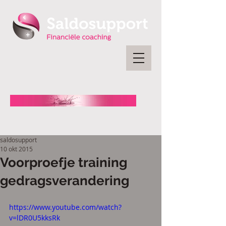
saldosupport
10 okt 2015
Voorproefje training
gedragsverandering
https://www.youtube.com/watch?
v=lDR0U5kksRk