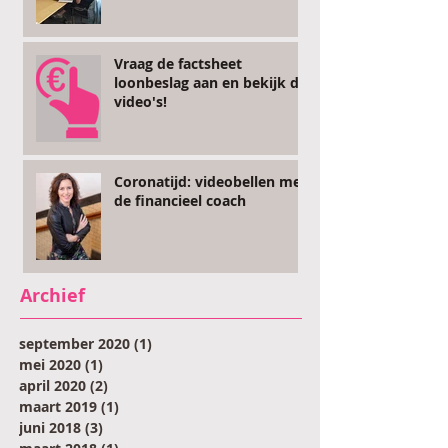
Vraag de factsheet
loonbeslag aan en bekijk de
video's!
Coronatijd: videobellen met
de financieel coach
Archief
september 2020
(1)
1 post
mei 2020
(1)
1 post
april 2020
(2)
2 posts
maart 2019
(1)
1 post
juni 2018
(3)
3 posts