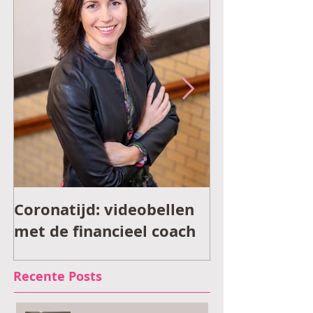
Coronatijd: videobellen
Financieel v
met de financieel coach
tijdens coron
Recente Posts