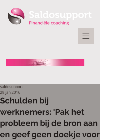
saldosupport
29 jan 2016
Schulden bij
werknemers: 'Pak het
probleem bij de bron aan
en geef geen doekje voor