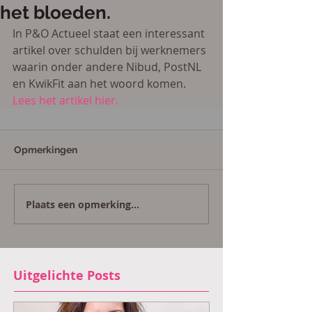
het bloeden.
In P&O Actueel staat een interessant 
artikel over schulden bij werknemers 
waarin onder andere Nibud, PostNL 
en KwikFit aan het woord komen. 
Lees het artikel hier.
Opmerkingen
Plaats een opmerking...
Uitgelichte Posts